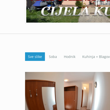
Sve slike
Soba
Hodnik
Kuhinja + Blago