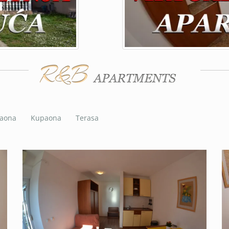
vaona
Kupaona
Terasa