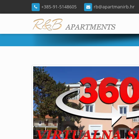
+385-91-5148605
rb@apartmanirb.hr