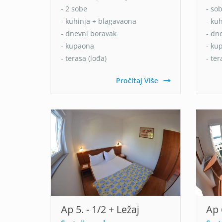
- 2 sobe
- so
- kuhinja + blagavaona
- ku
- dnevni boravak
- dn
- kupaona
- ku
- terasa (lođa)
- ter
Pročitaj Više
Ap 5. - 1/2 + Ležaj
Ap 