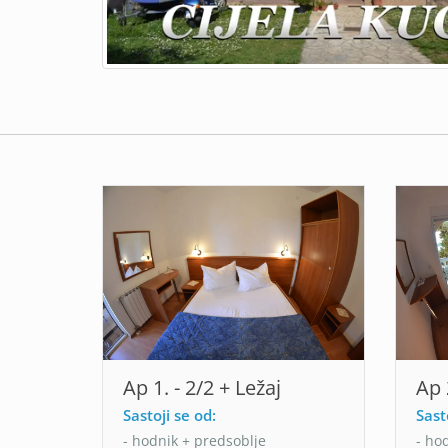
Ap 1. - 2/2 + Ležaj
Ap 
Sastoji se od:
Sast
- hodnik + predsoblje
- ho