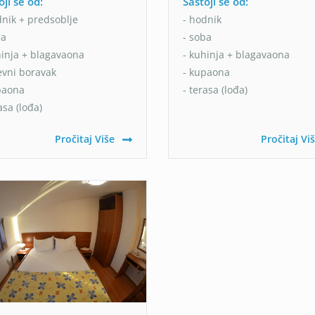
oji se od:
Sastoji se od:
dnik + predsoblje
- hodnik
ba
- soba
hinja + blagavaona
- kuhinja + blagavaona
evni boravak
- kupaona
paona
- terasa (lođa)
asa (lođa)
Pročitaj Više
Pročitaj Vi