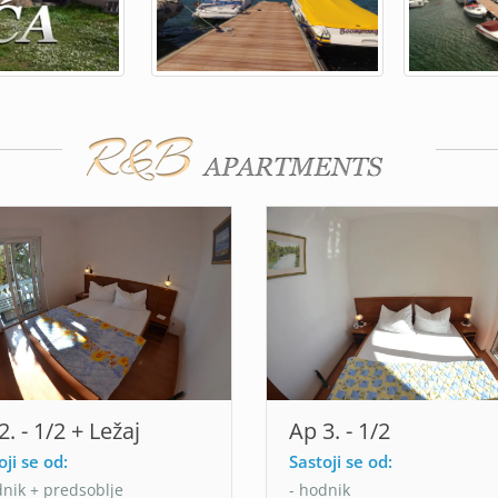
2. - 1/2 + Ležaj
Ap 3. - 1/2
oji se od:
Sastoji se od:
dnik + predsoblje
- hodnik