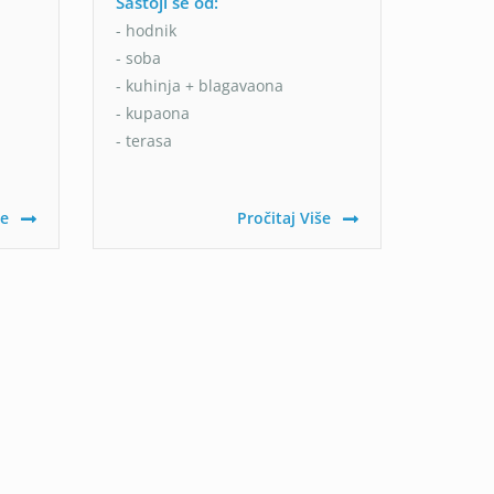
Sastoji se od:
- hodnik
- soba
- kuhinja + blagavaona
- kupaona
- terasa
še
Pročitaj Više