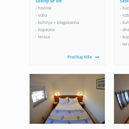
Sastoji se od:
Sast
- hodnik
- ho
- soba
- so
- kuhinja + blagavaona
- ku
- kupaona
- dn
- terasa
- ku
- ter
Pročitaj Više