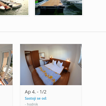
Ap 4. - 1/2
Sastoji se od:
- hodnik