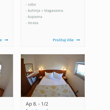
- soba
- kuhinja + blagavaona
- kupaona
- terasa
še
Pročitaj Više
Ap 8. - 1/2