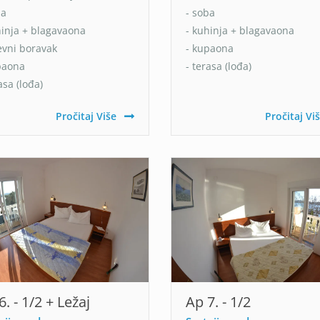
ba
- soba
hinja + blagavaona
- kuhinja + blagavaona
evni boravak
- kupaona
paona
- terasa (lođa)
asa (lođa)
Pročitaj Više
Pročitaj Vi
6. - 1/2 + Ležaj
Ap 7. - 1/2