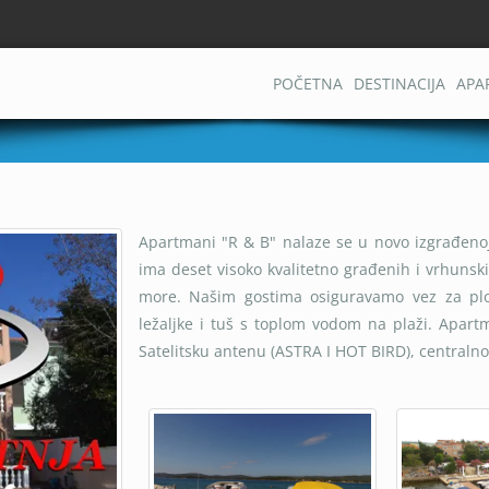
POČETNA
DESTINACIJA
APA
Apartmani "R & B" nalaze se u novo izgrađeno
ima deset visoko kvalitetno građenih i vrhuns
more. Našim gostima osiguravamo vez za plovi
ležaljke i tuš s toplom vodom na plaži. Apartma
Satelitsku antenu (ASTRA I HOT BIRD), centralno 