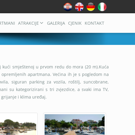
RTMANI
ATRAKCIJE
GALERIJA
CJENIK
KONTAKT
j kući smještenoj u prvom redu do mora (20 m).Kuća
ki opremljenih apartmana. Većina ih je s pogledom na
la, siguran parking za vozila, roštilj, suncobrane,
ni su kategorizirani s tri zvjezdice, a svaki ima TV,
grijanje i klima uređaj.