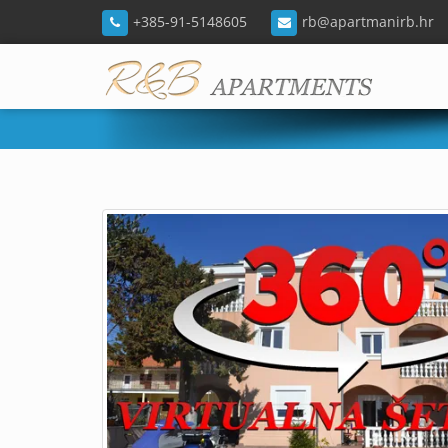
+385-91-5148605
rb@apartmanirb.hr