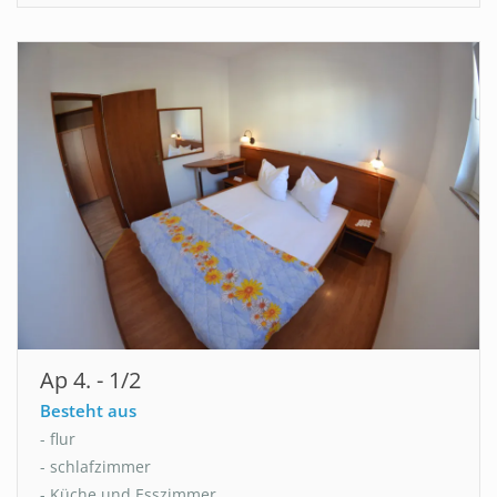
Ap 4. - 1/2
Besteht aus
- flur
- schlafzimmer
- Küche und Esszimmer