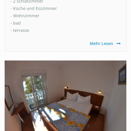
- 2 schlafzimmer
- Küche und Esszimmer
- Wohnzimmer
- bad
- terrasse
Mehr Lesen