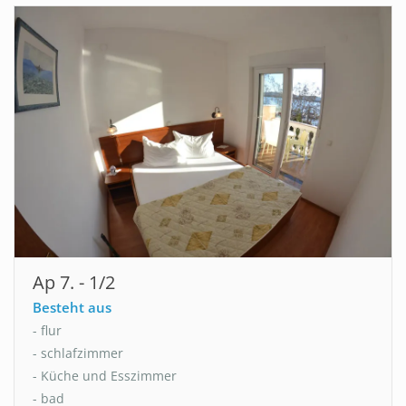
Ap 7. - 1/2
Besteht aus
- flur
- schlafzimmer
- Küche und Esszimmer
- bad