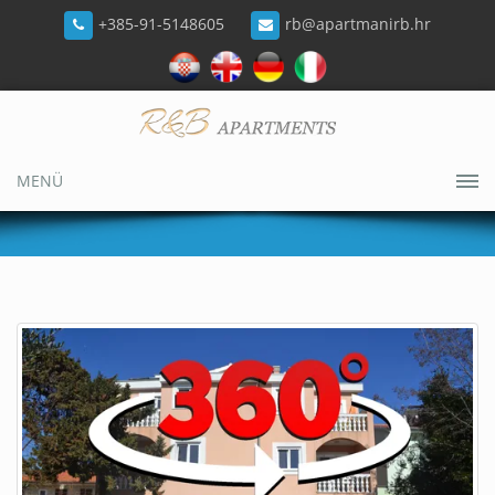
+385-91-5148605
rb@apartmanirb.hr
MENÜ