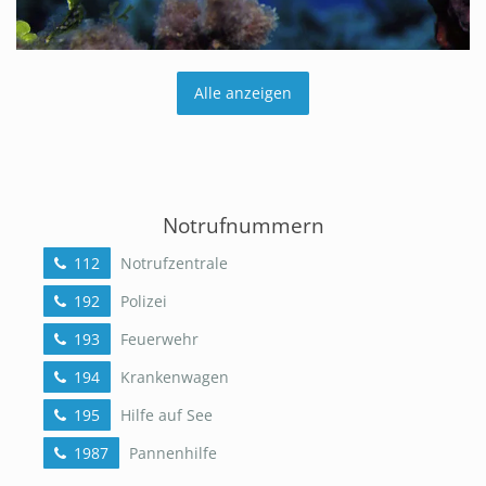
Alle anzeigen
Notrufnummern
112
Notrufzentrale
192
Polizei
193
Feuerwehr
194
Krankenwagen
195
Hilfe auf See
1987
Pannenhilfe