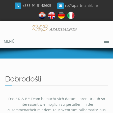
+385-91-5148605
rb@apartmanirb.hr
MENÜ
Dobrodošli
Das " R & B " Team bemucht sich darum, Ihren Urlaub so
interessant wie moglich zu gestalten. In der
Zusammenarbeit mit dem TauchZentrum "Albamaris" aus