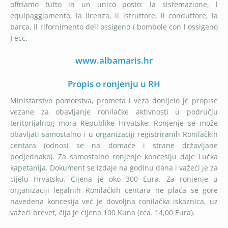
offriamo tutto in un unico posto: la sistemazione, l
equipaggiamento, la licenza, il istruttore, il conduttore, la
barca, il rifornimento dell ossigeno ( bombole con l ossigeno
) ecc.
www.albamaris.hr
Propis o ronjenju u RH
Ministarstvo pomorstva, prometa i veza donijelo je propise
vezane za obavljanje ronilačke aktivnosti u području
teritorijalnog mora Republike Hrvatske. Ronjenje se može
obavljati samostalno i u organizaciji registriranih Ronilačkih
centara (odnosi se na domaće i strane državljane
podjednako). Za samostalno ronjenje koncesiju daje Lučka
kapetanija. Dokument se izdaje na godinu dana i važeći je za
cijelu Hrvatsku. Cijena je oko 300 Eura. Za ronjenje u
organizaciji legalnih Ronilačkih centara ne plaća se gore
navedena koncesija već je dovoljna ronilačka iskaznica, uz
važeći brevet, čija je cijena 100 Kuna (cca. 14,00 Eura).