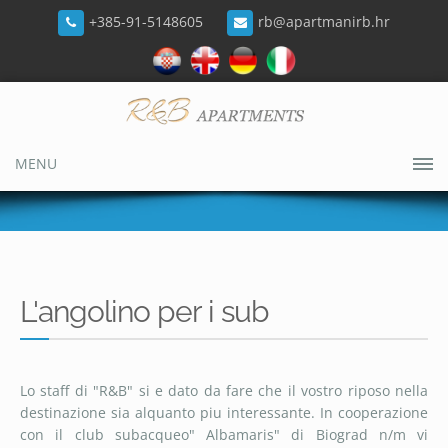
+385-91-5148605
rb@apartmanirb.hr
MENU
L'angolino per i sub
Lo staff di "R&B" si e dato da fare che il vostro riposo nella
destinazione sia alquanto piu interessante. In cooperazione
con il club subacqueo" Albamaris" di Biograd n/m vi