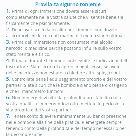
Pravila za sigurno ronjenje
1.
Prima di ogni immersione dovete essere sicuri
completamente nella vostra salute che vi sentite bene sia
fisicamente che psichicamente.
2.
Dopo aver scelto la localita per l immersione dovete
assicurarvi che le correnti marine e il meteo siano ottimali.
3.
Prima del immersione non consumate mai alcolici,
narcotici o medicine perche possono influire sullo vostro
stato mentale e fisico.
4.
Prima e durante le immersioni seguite le indicazioni dell
instruttore. Siate sicuri di capirlo in ogni senso, se avete
delle incertezze non esitate a chiedere altre spiegazioni.
5.
Controllate bene l equipaggiamento proprio e del vostro
partner. Siate sicuri che le bombole siano piene d ossigeno
e che il manometro funzioni.
6.
Non immergetevi oltre la profondita prestabilita dalla
vostra qualifica. Immergendovi oltre mettete in pericolo la
vita propria e del vostro partner.
7.
Tenete conto di avere minimamente 30 bar di preesione
nelle bombole alla fine della pratica. Riemergete sempre
tenendo conto della profondita e del tempo necessario per
la decompresione.