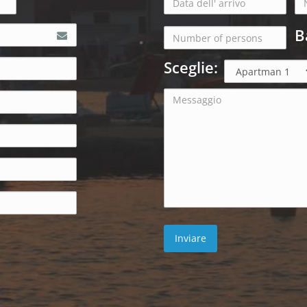
B
Sceglie: