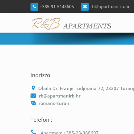
+385-91-5148605
rb@apartmanirb.hr
Indrizzo
Obala Dr. Franje Tudjmana 72, 23207 Turan
rb@apartmanirb.hr
romano-turanj
Telefoni:
Apartman: +385-23-388697