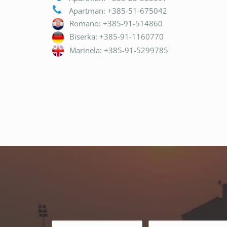
Apartman: +385-51-675042
Romano: +385-91-514860
Biserka: +385-91-1160770
Marinela: +385-91-5299785