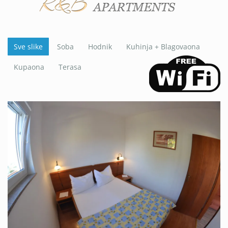
Sve slike
Soba
Hodnik
Kuhinja + Blagovaona
Kupaona
Terasa