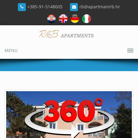
+385-91-5148605
rb@apartmanirb.hr
MENU